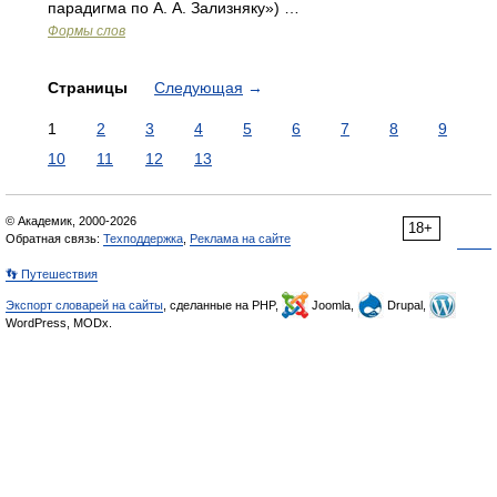
парадигма по А. А. Зализняку») …
Формы слов
Страницы
Следующая
→
1
2
3
4
5
6
7
8
9
10
11
12
13
© Академик, 2000-2026
18+
Обратная связь:
Техподдержка
,
Реклама на сайте
👣 Путешествия
Экспорт словарей на сайты
, сделанные на PHP,
Joomla,
Drupal,
WordPress, MODx.