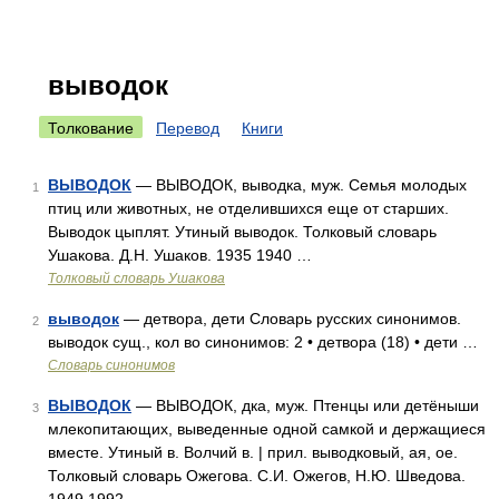
выводок
Толкование
Перевод
Книги
ВЫВОДОК
— ВЫВОДОК, выводка, муж. Семья молодых
1
птиц или животных, не отделившихся еще от старших.
Выводок цыплят. Утиный выводок. Толковый словарь
Ушакова. Д.Н. Ушаков. 1935 1940 …
Толковый словарь Ушакова
выводок
— детвора, дети Словарь русских синонимов.
2
выводок сущ., кол во синонимов: 2 • детвора (18) • дети …
Словарь синонимов
ВЫВОДОК
— ВЫВОДОК, дка, муж. Птенцы или детёныши
3
млекопитающих, выведенные одной самкой и держащиеся
вместе. Утиный в. Волчий в. | прил. выводковый, ая, ое.
Толковый словарь Ожегова. С.И. Ожегов, Н.Ю. Шведова.