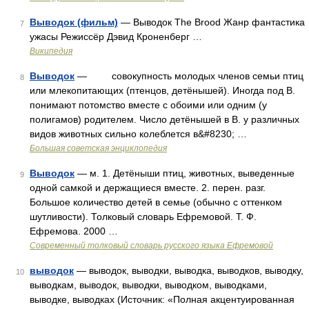
Выводок (фильм)
— Выводок The Brood Жанр фантастика
7
ужасы Режиссёр Дэвид Кроненберг …
Википедия
Выводок
— совокупность молодых членов семьи птиц
8
или млекопитающих (птенцов, детёнышей). Иногда под В.
понимают потомство вместе с обоими или одним (у
полигамов) родителем. Число детёнышей в В. у различных
видов животных сильно колеблется в&#8230; …
Большая советская энциклопедия
Выводок
— м. 1. Детёныши птиц, животных, выведенные
9
одной самкой и держащиеся вместе. 2. перен. разг.
Большое количество детей в семье (обычно с оттенком
шутливости). Толковый словарь Ефремовой. Т. Ф.
Ефремова. 2000 …
Современный толковый словарь русского языка Ефремовой
выводок
— выводок, выводки, выводка, выводков, выводку,
10
выводкам, выводок, выводки, выводком, выводками,
выводке, выводках (Источник: «Полная акцентуированная