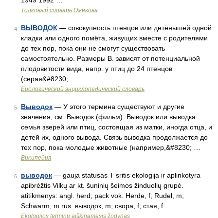
1949 1992 …
Толковый словарь Ожегова
ВЫВОДОК
— совокупность птенцов или детёнышей одной
4
кладки или одного помёта, живущих вместе с родителями
до тех пор, пока они не смогут существовать
самостоятельно. Размеры В. зависят от потенциальной
плодовитости вида, напр. у птиц до 24 птенцов
(серая&#8230; …
Биологический энциклопедический словарь
Выводок
— У этого термина существуют и другие
5
значения, см. Выводок (фильм). Выводок или выводка
семья зверей или птиц, состоящая из матки, иногда отца, и
детей их, одного вывода. Связь выводка продолжается до
тех пор, пока молодые животные (например,&#8230; …
Википедия
выводок
— gauja statusas T sritis ekologija ir aplinkotyra
6
apibrėžtis Vilkų ar kt. šuninių šeimos žinduolių grupė.
atitikmenys: angl. herd; pack vok. Herde, f; Rudel, m;
Schwarm, m rus. выводок, m; свора, f; стая, f …
Ekologijos terminų aiškinamasis žodynas